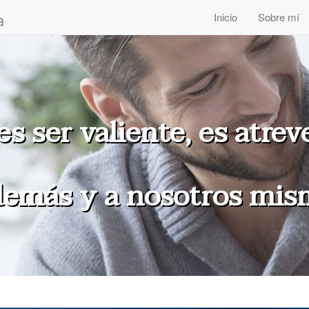
a
Inicio
Sobre mí
s ser valiente, es atrev
 demás y a nosotros mi