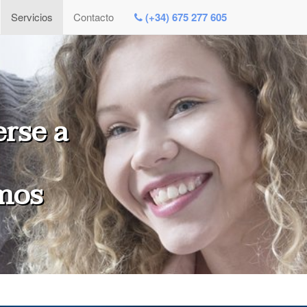
Servicios
Contacto
(+34) 675 277 605
erse a
smos