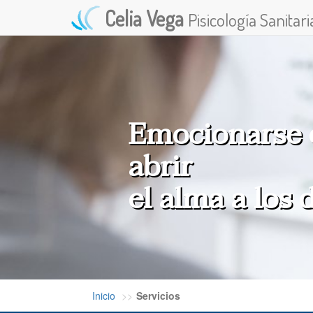
Celia Vega
Pisicología Sanitari
Emocionarse e
abrir
el alma a los
Inicio
Servicios